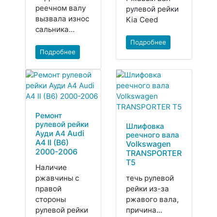
реечном валу
рулевой рейки
вызвала износ
Kia Ceed
сальника...
Подробнее
Подробнее
Ремонт
рулевой рейки
Шлифовка
Audi
Ауди А4
реечного вала
A4 II (B6)
Volkswagen
2000-2006
TRANSPORTER
T5
Наличие
ржавчины с
течь рулевой
правой
рейки из-за
стороны
ржавого вала,
рулевой рейки
причина...