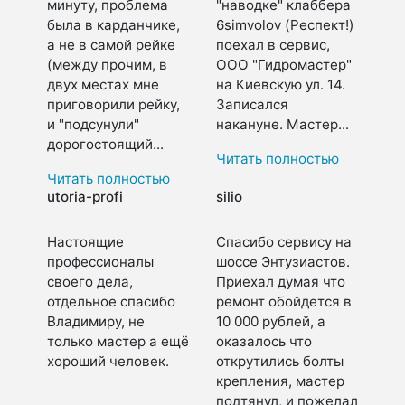
минуту, проблема
"наводке" клаббера
была в карданчике,
6simvolov (Респект!)
а не в самой рейке
поехал в сервис,
(между прочим, в
ООО "Гидромастер"
двух местах мне
на Киевскую ул. 14.
приговорили рейку,
Записался
и "подсунули"
накануне. Мастер...
дорогостоящий...
Читать полностью
Читать полностью
utoria-profi
silio
Настоящие
Спасибо сервису на
профессионалы
шоссе Энтузиастов.
своего дела,
Приехал думая что
отдельное спасибо
ремонт обойдется в
Владимиру, не
10 000 рублей, а
только мастер а ещё
оказалось что
хороший человек.
открутились болты
крепления, мастер
подтянул, и пожелал