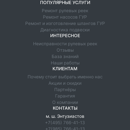
ПОПУЛЯРНЫЕ УСЛУГИ
Ремонт рулевых реек
Ремонт насосов ГУР
Ремонт и изготовление шлангов ГУР
Диагностика подвески
ИНТЕРЕСНОЕ
Неисправности рулевых реек
Отзывы
База знаний
Наши работы
КЛИЕНТАМ
Почему стоит выбрать именно нас
Акции и скидки
Партнёры
Гарантия
О компании
КОНТАКТЫ
м. ш. Энтузиастов
+7(495) 766-41-13
+7(985) 766-41-13