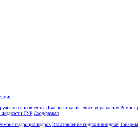
мация
рулевого управления
Диагностика рулевого управления
Ремонт 
а жидкости ГУР
Сход/развал
Ремонт гидроцилиндров
Изготовление гидроцилиндров
Токарны