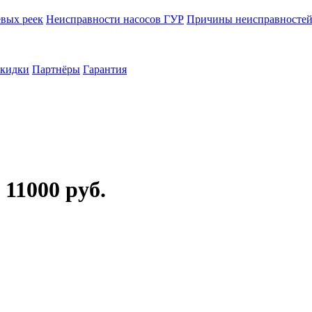
вых реек
Неисправности насосов ГУР
Причины неисправносте
скидки
Партнёры
Гарантия
 11000 руб.