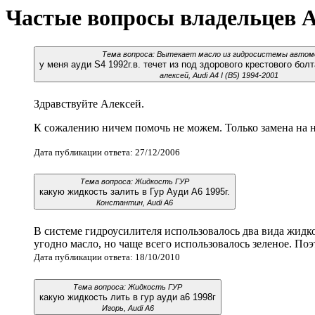
Частые вопросы владельцев 
Тема вопроса: Вытекает масло из гидросистемы автом
у меня ауди S4 1992г.в. течет из под здорового крестового бо
алексей, Audi A4 I (B5) 1994-2001
Здравствуйте Алексей.
К сожалению ничем помочь не можем. Только замена на 
Дата публикации ответа: 27/12/2006
Тема вопроса: Жидкость ГУР
какую жидкость залить в Гур Ауди А6 1995г.
Константин, Audi A6
В системе гидроусилителя использовалось два вида жидкос
угодно масло, но чаще всего использовалось зеленое. Поэ
Дата публикации ответа: 18/10/2010
Тема вопроса: Жидкость ГУР
какую жидкость лить в гур ауди а6 1998г
Игорь, Audi A6