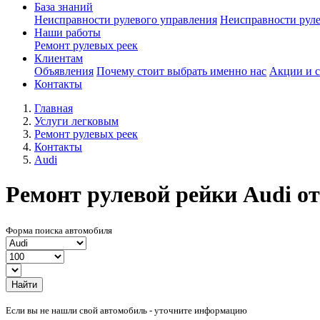
База знаний
Неисправности рулевого управления
Неисправности руле
Наши работы
Ремонт рулевых реек
Клиентам
Объявления
Почему стоит выбрать именно нас
Акции и 
Контакты
Главная
Услуги легковым
Ремонт рулевых реек
Контакты
Audi
Ремонт рулевой рейки Audi от
Форма поиска автомобиля
Найти
Если вы не нашли свой автомобиль - уточните информацию