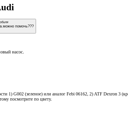
Audi
обиля
лта.можно помочь???
новый насос.
ти 1) G002 (зеленое) или аналог Febi 06162, 2) ATF Dexron 3 (к
тому посмотрите по цвету.