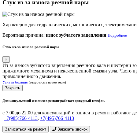
Стук из-за износа реечной пары
Характерно для гидравлических, механических, электромехани
Вероятная причина:
износ зубчатого зацепления
Подробнее
Стук из-за износа реечной пары
×
Из-за износа зубчатого зацепления реечного вала и шестерни з
прижимного механизма и некачественной смазки узла. Часто п
прямолинейного движения.
Узнать больше
(откроется в новом окне)
Закрыть
Для консультаций и записи в ремонт работает дежурный телефон.
с 7.00 до 22.00 для консультаций и записи в ремонт работают 
+7(985)766-4113
,
+7(495)766-4113
Записаться на ремонт
Заказать звонок