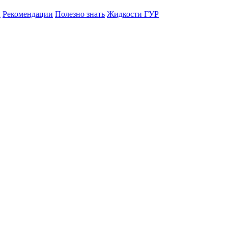
й
Рекомeндации
Полезно знать
Жидкости ГУР