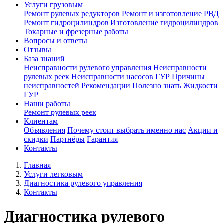
Услуги грузовым
Ремонт рулевых редукторов
Ремонт и изготовление РВД
Ремонт гидроцилиндров
Изготовление гидроцилиндров
Токарные и фрезерные работы
Вопросы и ответы
Отзывы
База знаний
Неисправности рулевого управления
Неисправности
рулевых реек
Неисправности насосов ГУР
Причины
неисправностей
Рекомeндации
Полезно знать
Жидкости
ГУР
Наши работы
Ремонт рулевых реек
Клиентам
Объявления
Почему стоит выбрать именно нас
Акции и
скидки
Партнёры
Гарантия
Контакты
Главная
Услуги легковым
Диагностика рулевого управления
Контакты
Диагностика рулевого