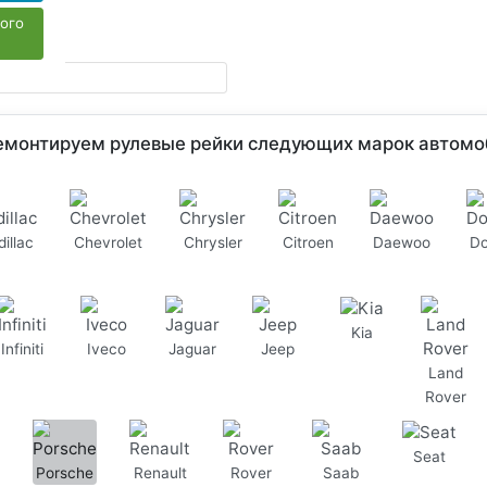
того
емонтируем рулевые рейки следующих марок автомо
illac
Chevrolet
Chrysler
Citroen
Daewoo
D
Kia
Infiniti
Iveco
Jaguar
Jeep
Land
Rover
Seat
Porsche
Renault
Rover
Saab