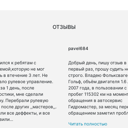
ОТЗЫВЫ
pavel684
ился к ребятам с
Добрый день, пишу отзыв в
емой,которую не мог
первый раз, прошу судить н
ь в втечение 3 лет. Не
строго. Владею Фольксваге
ало рулевое управление.
Гольф, объём двигателя 1.6 
за 1 день, после
2007 года, в пользовании с 
остики, мне сделали
пробег 115302 км на момен
у. Перебрали рулевую
обращения в автосервис
 после других ,,мастеров,,.
Гидромастер, за месяц пер
ли все деффекты, и все
обращением заметил пробл
или...
Читать полностью