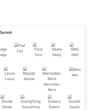
билей
Fiat
odge
Ford
Geely
GMC
Mini
Lexus
Mazda
Mercedes-
Benz
Skoda
SsangYong
Subaru
Suzuki