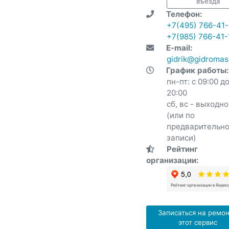
въезда
Телефон:
+7(495) 766-41-
+7(985) 766-41-
E-mail:
gidrik@gidromast
График работы:
пн-пт: с 09:00 д
20:00
сб, вс - выходн
(или по
предварительн
записи)
Рейтинг
организации:
Записаться на ремон
этот сервис