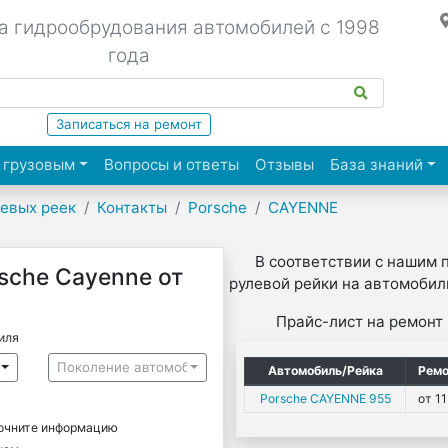
а гидрообрудования автомобилей с 1998
года
Записаться на ремонт
 грузовым
Вопросы и ответы
Отзывы
База знаний
левых реек
Контакты
Porsche
CAYENNE
В соответствии с нашим 
sche Cayenne от
рулевой рейки на автомобили
Прайс-лист на ремонт
иля
Поколение автомобиля
Автомобиль/Рейка
Ремо
Porsche CAYENNE 955
от 11
точните информацию