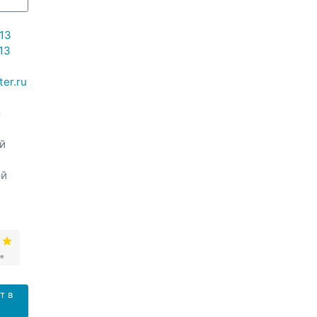
13
13
er.ru
о
ой
ой
т в