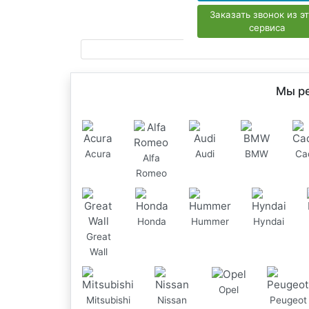
Заказать звонок из э
сервиса
Мы р
Acura
Audi
BMW
Cad
Alfa
Romeo
Honda
Hummer
Hyndai
Great
Wall
Opel
Mitsubishi
Nissan
Peugeot