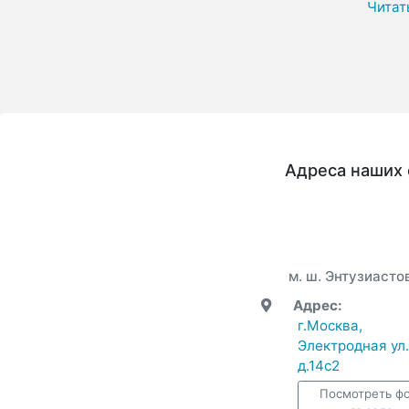
Читат
Адреса наших 
м. ш. Энтузиасто
Адрес:
г.Москва,
Электродная ул.
д.14с2
Посмотреть ф