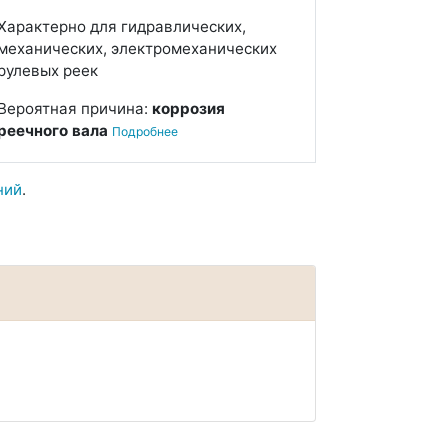
Характерно для гидравлических,
механических, электромеханических
рулевых реек
Вероятная причина:
коррозия
реечного вала
Подробнее
ний
.