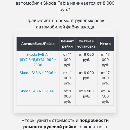
автомобили Skoda Fabia начинается от 8 000
руб.*
Прайс-лист на ремонт рулевых реек
автомобилей фабия шкода
Ремонт
Снятие и
Автомобиль/Рейка
Итого
рейки
установка
Skoda FABIA I
от 11
от 6 000
от 17
(6Y2,6Y5,6Y3) 1999 -
000
руб.
000
2006
руб.
руб.
Skoda FABIA II 2006 -
от 11
от 6 000
от 17
000
руб.
000
руб.
руб.
Skoda FABIA III 2014 -
от 8
от 6 500
от 14
000
руб.
500
руб.
руб.
Чтобы узнать стоимость и
подробности
ремонта рулевой рейки
конкрентного