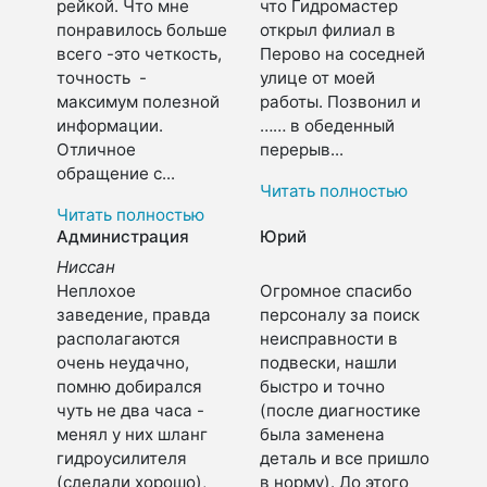
рейкой. Что мне
что Гидромастер
понравилось больше
открыл филиал в
всего -это четкость,
Перово на соседней
точность -
улице от моей
максимум полезной
работы. Позвонил и
информации.
…… в обеденный
Отличное
перерыв...
обращение с...
Читать полностью
Читать полностью
Администрация
Юрий
Ниссан
Неплохое
Огромное спасибо
заведение, правда
персоналу за поиск
располагаются
неисправности в
очень неудачно,
подвески, нашли
помню добирался
быстро и точно
чуть не два часа -
(после диагностике
менял у них шланг
была заменена
гидроусилителя
деталь и все пришло
(сделали хорошо),
в норму). До этого